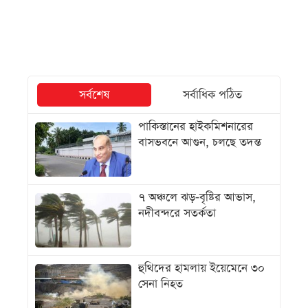
সর্বশেষ
সর্বাধিক পঠিত
পাকিস্তানের হাইকমিশনারের
বাসভবনে আগুন, চলছে তদন্ত
৭ অঞ্চলে ঝড়-বৃষ্টির আভাস,
নদীবন্দরে সতর্কতা
হুথিদের হামলায় ইয়েমেনে ৩০
সেনা নিহত