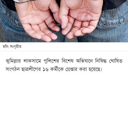
খেলা
বিনোদন
লাইফ
স্টাইল
শিক্ষা
ছবি: সংগৃহীত
তথ্যপ্রযুক্তি
কুমিল্লার লাকসামে পুলিশের বিশেষ অভিযানে নিষিদ্ধ ঘোষিত
সব
সংগঠন ছাত্রলীগের ১৬ কর্মীকে গ্রেপ্তার করা হয়েছে।
বিভাগ
ছবি
ভিডিও
আর্কাইভ