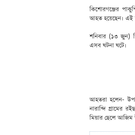
কিশোরগঞ্জের পাকু
আহত হয়েছেন। এই ঘ
শনিবার (১৩ জুন) ব
এসব ঘটনা ঘটে।
আহতরা হলেন- উপজেল
নারান্দি গ্রামের রই
মিয়ার ছেলে আজিম উদ্