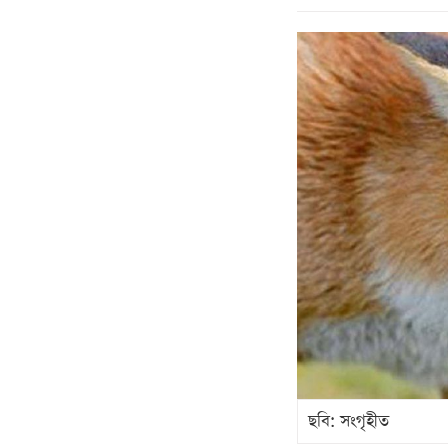
ছবি: সংগৃহীত