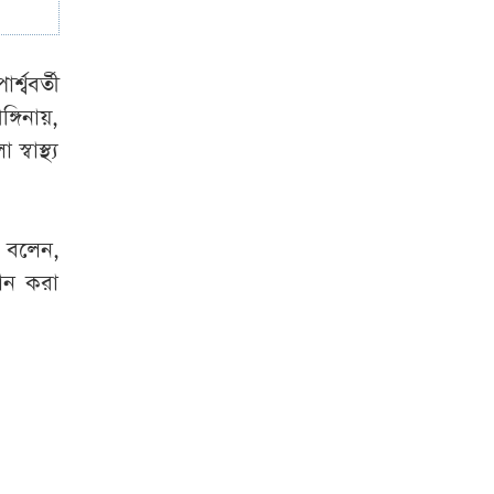
আলিয়া মাদ্রাসায়
ছাত্রদল-ছাত্রশিবির
সংঘর্ষ
শ্ববর্তী
্গিনায়,
এফবিআইয়ের গোপন
বাস্থ্য
নথি
বিশ্বকাপে
মেসিসহ যাদেরকে
দেওয়া হয়েছিল
ন বলেন,
প্রাণনাশের হুমকি
ান করা