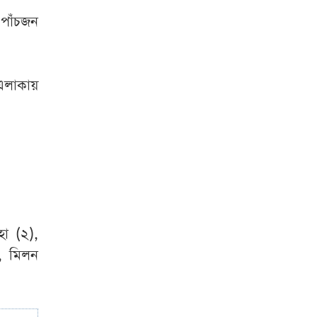
‘জামায়াত-এনসিপি
অস্থিতিশীল পরিস্থিতি
পাঁচজন
তৈরি করতে চায়’
অবসান ঘটছে
 এলাকায়
অপেক্ষার, সোমবার
এসএসসি পরীক্ষার
রেজাল্ট
ইরান সংঘাত থেকে
পিছু হটার উপায়
খুঁজছেন ট্রাম্পের শীর্ষ
জেনারেল
হা (২),
), মিলন
ছাত্রকে পিটিয়ে
বহিষ্কার ঢাবি শিবিরের
কর্মী