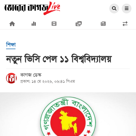
×
শিক্ষা
নতুন ভিসি পেল ১১ বিশ্ববিদ্যালয়
প্রচ্ছদ
কাগজ ডেস্ক
প্রকাশ: ১৪ মে ২০২৬, ০৬:৪১ পিএম
জাতীয়
রাজনীতি
অর্থনীতি
আন্তর্জাতিক
সারাদেশ