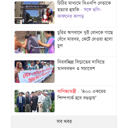
চিঠির মাধ্যমে বিএনপি নেতাকে
হত্যার হুমকি
সঙ্গে গুলি-
কাফনের কাপড়
চুরির অপবাদে দুই বোনকে গাছে
বেঁধে মারধর, কেটে দেওয়া হলো
চুল
নিরবচ্ছিন্ন বিদ্যুতের দাবিতে
মানববন্ধন ও সমাবেশ
বাণিজ্যমন্ত্রী
‘৪০০ একরের
শিল্পপার্ক হবে বগুড়ায়’
সব খবর