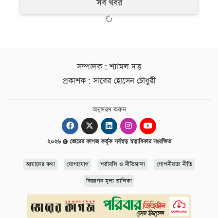
সব খবর
সম্পাদক : শ্যামল দত্ত
প্রকাশক : সাবের হোসেন চৌধুরী
অনুসরণ করুন
২০২৬
ভোরের কাগজ কর্তৃক সর্বস্বত্ব স্বত্বাধিকার সংরক্ষিত
আমাদের কথা
যোগাযোগ
শর্তাবলি ও নীতিমালা
গোপনীয়তা নীতি
বিজ্ঞাপন মূল্য তালিকা