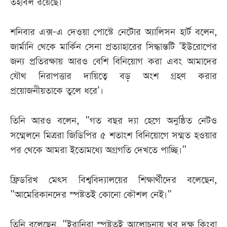
তহবিল রয়েছে।
শনিবার এক্স-এ দেওয়া পোস্টে নেটোর অ্যালিসন হার্ট বলেন,
জার্মানি থেকে মার্কিন সেনা প্রত্যাহারের সিদ্ধান্তটি 'ইউরোপের
জন্য প্রতিরক্ষায় আরও বেশি বিনিয়োগ করা এবং আমাদের
যৌথ নিরাপত্তার দায়িত্বে বড় অংশ গ্রহণ করার
প্রয়োজনীয়তাকে তুলে ধরে'।
তিনি আরও বলেন, "গত বছর দ্যা হেগে অনুষ্ঠিত নেটও
সম্মেলনে মিত্ররা জিডিপির ৫ শতাংশ বিনিয়োগে সম্মত হওয়ার
পর থেকে আমরা ইতোমধ্যে অগ্রগতি দেখতে পাচ্ছি।"
ফ্রিডরিখ মেৎস বিশ্ববিদ্যালয়ের শিক্ষার্থীদের বলেছেন,
"আমেরিকানদের স্পষ্টতই কোনো কৌশল নেই।"
তিনি বলেছেন, "ইরানিরা স্পষ্টতই আলোচনায় খুব দক্ষ কিংবা