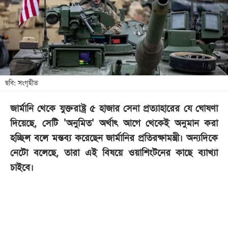
খেলা
বিনোদন
লাইফ
স্টাইল
শিক্ষা
ছবি: সংগৃহীত
তথ্যপ্রযুক্তি
জার্মানি থেকে
যুক্তরাষ্ট্র
৫ হাজার সেনা প্রত্যাহারের যে ঘোষণা
সব
দিয়েছে, সেটি 'অনুমিত' অর্থাৎ আগে থেকেই অনুমান করা
বিভাগ
হচ্ছিল বলে মন্তব্য করেছেন জার্মানির প্রতিরক্ষামন্ত্রী। অন্যদিকে
নেটো বলেছে, তারা এই বিষয়ে ওয়াশিংটনের কাছে ব্যাখ্যা
ছবি
চাইবে।
ভিডিও
আর্কাইভ