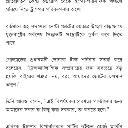
প্রতিশ্রুতির কেন্দ্র ইউরোপ থেকে ইন্দো-প্যাসিফিক অঞ্চলে
সরিয়ে নিতে ট্রাম্পের পরিকল্পনার অংশ।
বর্তমানে ৩২ সদস্যের নেটো জোটের ভেতরে উদ্বেগ বাড়ছে যে
যুক্তরাষ্ট্রের সর্বশেষ সিদ্ধান্তটি সংস্থাটিকে দুর্বল করে দিতে
পারে।
পোল্যান্ডের প্রধানমন্ত্রী ডোনাল্ড টাস্ক শনিবার সতর্ক করে
বলেছেন, "ট্রান্সআটলান্টিক সম্প্রদায়ের জন্য সবচেয়ে বড়
হুমকি বাইরের শত্রুরা নয়, বরং আমাদের জোটের চলমান
ভাঙন।"
তিনি আরও বলেন, "এই বিপর্যয়কর প্রবণতা পাল্টানোর জন্য
আমাদের সবার যা কিছু করা দরকার, তা করতে হবে।"
এদিকে ট্রাম্পের রিপাবলিকান পার্টির দুইজন জ্যেষ্ঠ মার্কিন