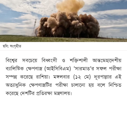
খেলা
বিনোদন
লাইফ
স্টাইল
শিক্ষা
ছবি: সংগৃহীত
তথ্যপ্রযুক্তি
বিশ্বের সবচেয়ে বিধ্বংসী ও শক্তিশালী আন্তঃমহাদেশীয়
সব
ব্যালিস্টিক ক্ষেপণাস্ত্র (আইসিবিএম) ‘সারমাত’র সফল পরীক্ষা
বিভাগ
সম্পন্ন করেছে রাশিয়া। মঙ্গলবার (১২ মে) দূরপাল্লার এই
অত্যাধুনিক ক্ষেপণাস্ত্রটির পরীক্ষা চালানো হয় বলে নিশ্চিত
ছবি
করেছে দেশটির প্রতিরক্ষা মন্ত্রণালয়।
ভিডিও
আর্কাইভ