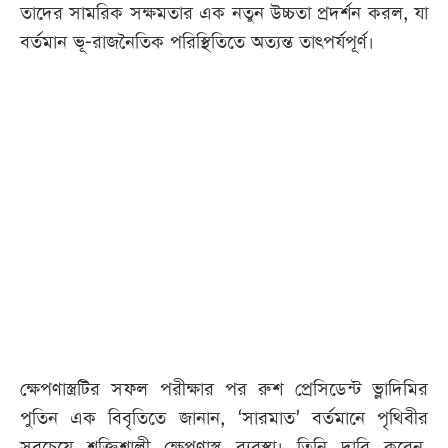
তাদের সামরিক সক্ষমতার এক নতুন উচ্চতা প্রদর্শন করল, যা
বর্তমান ভূ-রাজনৈতিক পরিস্থিতিতে অত্যন্ত তাৎপর্যপূর্ণ।
ক্ষেপণাস্ত্রটির সফল পরীক্ষার পর রুশ প্রেসিডেন্ট ভ্লাদিমির
পুতিন এক বিবৃতিতে জানান, ‘সারমাত’ বর্তমানে পৃথিবীর
সবচেয়ে শক্তিশালী ক্ষেপণাস্ত্র ব্যবস্থা। তিনি দাবি করেন,