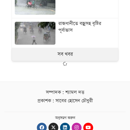
রাজধানীতে বজ্রসহ বৃষ্টির
পূর্বাভাস
সব খবর
সম্পাদক : শ্যামল দত্ত
প্রকাশক : সাবের হোসেন চৌধুরী
অনুসরণ করুন