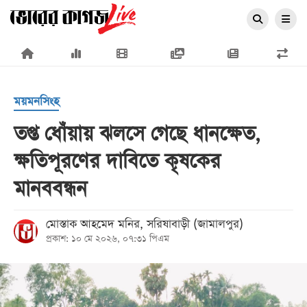
×
ময়মনসিংহ
তপ্ত ধোঁয়ায় ঝলসে গেছে ধানক্ষেত,
ক্ষতিপূরণের দাবিতে কৃষকের
প্রচ্ছদ
মানববন্ধন
জাতীয়
রাজনীতি
মোস্তাক আহমেদ মনির, সরিষাবাড়ী (জামালপুর)
প্রকাশ: ১০ মে ২০২৬, ০৭:৩১ পিএম
অর্থনীতি
আন্তর্জাতিক
সারাদেশ