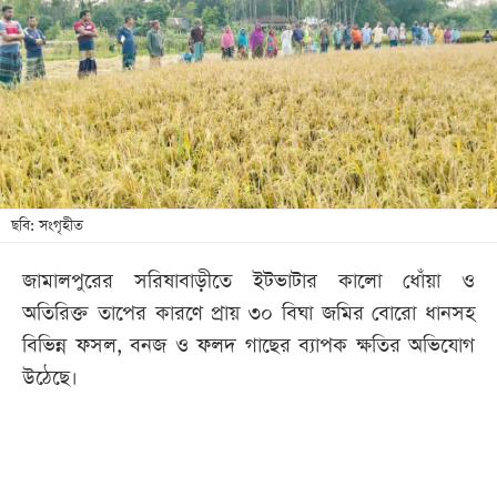
খেলা
বিনোদন
লাইফ
স্টাইল
শিক্ষা
তথ্যপ্রযুক্তি
ছবি: সংগৃহীত
সব
জামালপুরের সরিষাবাড়ীতে ইটভাটার কালো ধোঁয়া ও
বিভাগ
অতিরিক্ত তাপের কারণে প্রায় ৩০ বিঘা জমির বোরো ধানসহ
বিভিন্ন ফসল, বনজ ও ফলদ গাছের ব্যাপক ক্ষতির অভিযোগ
ছবি
উঠেছে।
ভিডিও
আর্কাইভ