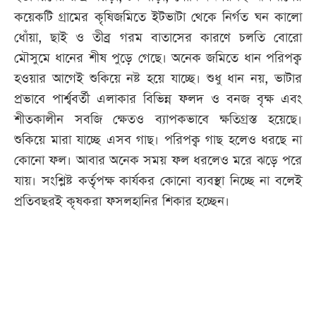
কয়েকটি গ্রামের কৃষিজমিতে ইটভাটা থেকে নির্গত ঘন কালো
ধোঁয়া, ছাই ও তীব্র গরম বাতাসের কারণে চলতি বোরো
মৌসুমে ধানের শীষ পুড়ে গেছে। অনেক জমিতে ধান পরিপক্ব
হওয়ার আগেই শুকিয়ে নষ্ট হয়ে যাচ্ছে। শুধু ধান নয়, ভাটার
প্রভাবে পার্শ্ববর্তী এলাকার বিভিন্ন ফলদ ও বনজ বৃক্ষ এবং
শীতকালীন সবজি ক্ষেতও ব্যাপকভাবে ক্ষতিগ্রস্ত হয়েছে।
শুকিয়ে মারা যাচ্ছে এসব গাছ। পরিপক্ব গাছ হলেও ধরছে না
কোনো ফল। আবার অনেক সময় ফল ধরলেও মরে ঝড়ে পরে
যায়। সংশ্লিষ্ট কর্তৃপক্ষ কার্যকর কোনো ব্যবস্থা নিচ্ছে না বলেই
প্রতিবছরই কৃষকরা ফসলহানির শিকার হচ্ছেন।