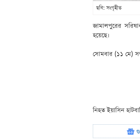
ছবি: সংগৃহীত
জামালপুরের সরিষা
হয়েছে।
সোমবার (১১ মে) সন
নিহত ইয়াসিন হাটবাড়
গ