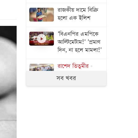
রাজকীয় দামে বিক্রি
হলো এক ইলিশ
‘বিএনপির এমপিকে
আল্টিমেটাম!’ ‘প্রমাণ
দিন, না হলে মামলা!’
রাশেদ তিতুমীর
শিক্ষা, সংস্কৃতি ও
সব খবর
খেলাধুলায় গুরুত্ব
দিয়ে সুনাগরিক গড়তে
হবে
থানচিতে জুম চাষে
কড়াকড়ি, পাহাড়ি
সড়ক রক্ষায় পদক্ষেপ