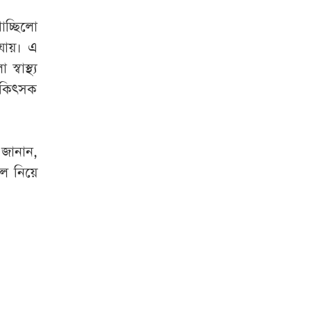
শেখ হাসিনা
চ্ছিলো
ডিসেম্বরেই আসবেন’
যায়। এ
বাস্থ্য
ঢাকার অপরাধ দমনে
ডিএমপির অভিযান,
চিকিৎসক
গ্রেপ্তার ৪১৪
 জানান,
লে নিয়ে