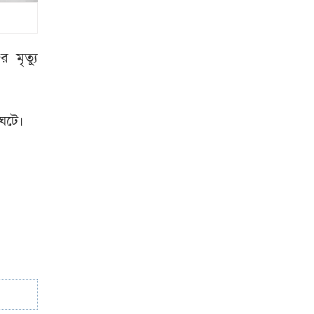
ডা. শফিকুর রহমান
দল ভারী করতে
আওয়ামী লীগকে
মৃত্যু
রাজনীতি করতে
দেওয়া উচিত নয়
ঘটে।
আলোচিত কনটেন্ট
ক্রিয়েটর রিপন মিয়া
গ্রেপ্তার
বিরোধীদলীয় নেতা
আ.লীগকে রাজনীতি
করতে দেওয়া উচিত
হবে না
আইনমন্ত্রী
‘আমিও
বিশ্বাস করতে চাই