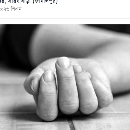
র, সরিষাবাড়ী (জামালপুর)
১০:২৬ পিএম