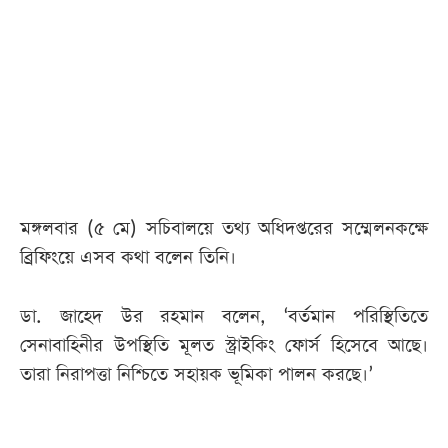
আজকের
পত্রিকা
ই-
পেপার
মঙ্গলবার (৫ মে) সচিবালয়ে তথ্য অধিদপ্তরের সম্মেলনকক্ষে
ব্রিফিংয়ে এসব কথা বলেন তিনি।
ডা. জাহেদ উর রহমান বলেন, ‘বর্তমান পরিস্থিতিতে
সেনাবাহিনীর উপস্থিতি মূলত স্ট্রাইকিং ফোর্স হিসেবে আছে।
তারা নিরাপত্তা নিশ্চিতে সহায়ক ভূমিকা পালন করছে।’