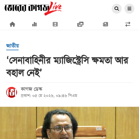
×
জাতীয়
‘সেনাবাহিনীর ম্যাজিস্ট্রেসি ক্ষমতা আর
বহাল নেই’
প্রচ্ছদ
জাতীয়
কাগজ ডেস্ক
প্রকাশ: ০৫ মে ২০২৬, ০৯:৪৬ পিএম
রাজনীতি
অর্থনীতি
আন্তর্জাতিক
সারাদেশ