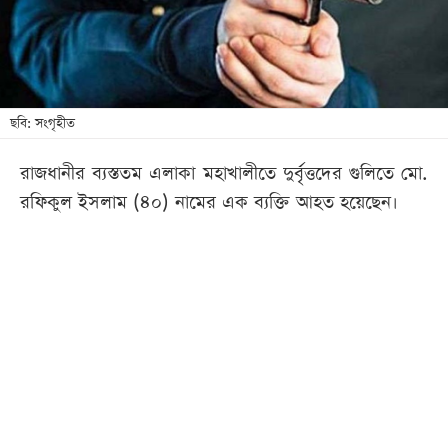
খেলা
বিনোদন
লাইফ
স্টাইল
ছবি: সংগৃহীত
শিক্ষা
রাজধানীর ব্যস্ততম এলাকা মহাখালীতে দুর্বৃত্তদের গুলিতে মো.
তথ্যপ্রযুক্তি
রফিকুল ইসলাম (৪০) নামের এক ব্যক্তি আহত হয়েছেন।
সব
বিভাগ
ছবি
ভিডিও
আর্কাইভ