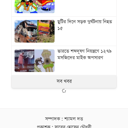
ছুটির দিনে সড়ক দুর্ঘটনায় নিহত
১৫
ভারতে শব্দদূষণ নিয়ন্ত্রণে ১২৭৯
মসজিদের মাইক অপসারণ
সব খবর
সম্পাদক : শ্যামল দত্ত
প্রকাশক : সাবের হোসেন চৌধুরী