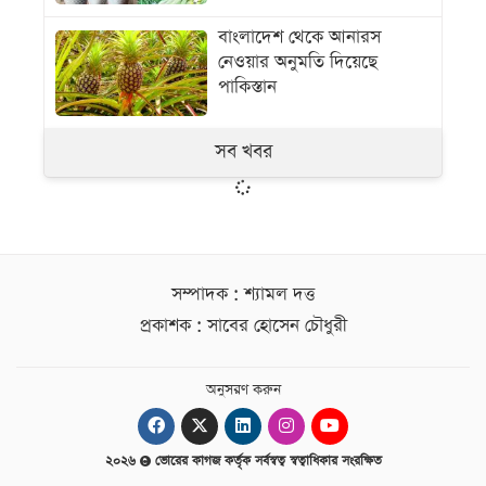
বাংলাদেশ থেকে আনারস
নেওয়ার অনুমতি দিয়েছে
পাকিস্তান
সব খবর
সম্পাদক : শ্যামল দত্ত
প্রকাশক : সাবের হোসেন চৌধুরী
অনুসরণ করুন
২০২৬
ভোরের কাগজ কর্তৃক সর্বস্বত্ব স্বত্বাধিকার সংরক্ষিত