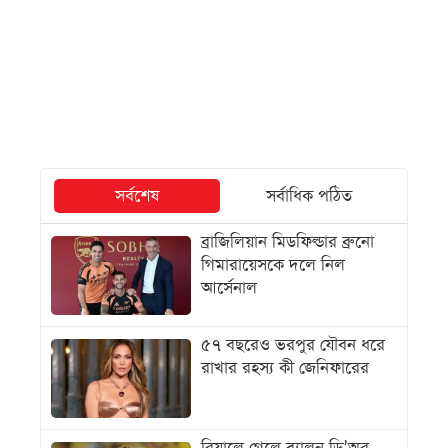
সর্বশেষ
সর্বাধিক পঠিত
ব্রাজিলিয়ান মিডফিল্ডার ব্রুনো
গিমারায়েসকে দলে নিল
আর্সেনাল
৫৭ বছরেও ভরপুর যৌবন ধরে
রাখার রহস্য কী জেনিফারের