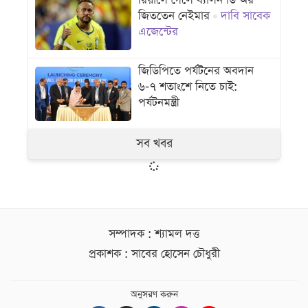
রিয়ালে গেলে ব্যালন ডি’অর
জিততেন নেইমার
দাবি সাবেক
এজেন্টের
জিডিপিতে পর্যটনের অবদান
৬-৭ শতাংশে নিতে চাই:
পর্যটনমন্ত্রী
সব খবর
সম্পাদক : শ্যামল দত্ত
প্রকাশক : সাবের হোসেন চৌধুরী
অনুসরণ করুন