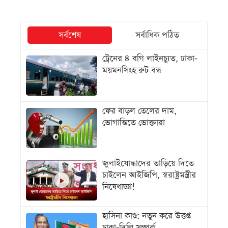
সর্বশেষ
সর্বাধিক পঠিত
ট্রেনের ৪ বগি লাইনচ্যুত, ঢাকা-
ময়মনসিংহ রুট বন্ধ
ফের বাড়ল তেলের দাম,
ভোগান্তিতে ভোক্তারা
জুলাইযোদ্ধাদের তাড়িয়ে দিতে
চাইলেন আইজিপি, স্বরাষ্ট্রমন্ত্রীর
নিষেধাজ্ঞা!
হাসিনা কাণ্ড: নতুন করে উত্তপ্ত
ঢাকা-দিল্লি সম্পর্ক