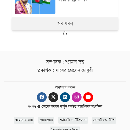
সব খবর
সম্পাদক : শ্যামল দত্ত
প্রকাশক : সাবের হোসেন চৌধুরী
অনুসরণ করুন
২০২৬
ভোরের কাগজ কর্তৃক সর্বস্বত্ব স্বত্বাধিকার সংরক্ষিত
আমাদের কথা
যোগাযোগ
শর্তাবলি ও নীতিমালা
গোপনীয়তা নীতি