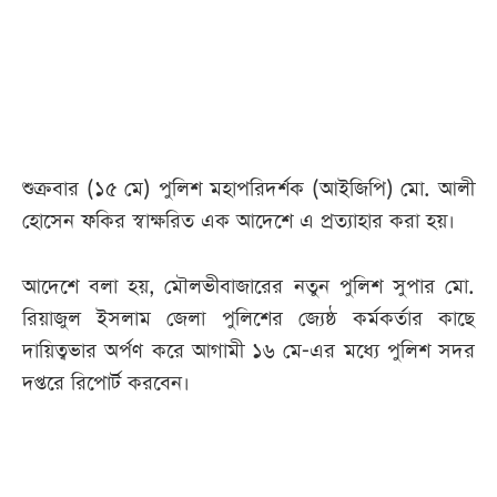
আজকের
পত্রিকা
ই-
পেপার
শুক্রবার (১৫ মে) পুলিশ মহাপরিদর্শক (আইজিপি) মো. আলী
হোসেন ফকির স্বাক্ষরিত এক আদেশে এ প্রত্যাহার করা হয়।
আদেশে বলা হয়, মৌলভীবাজারের নতুন পুলিশ সুপার মো.
রিয়াজুল ইসলাম জেলা পুলিশের জ্যেষ্ঠ কর্মকর্তার কাছে
দায়িত্বভার অর্পণ করে আগামী ১৬ মে-এর মধ্যে পুলিশ সদর
দপ্তরে রিপোর্ট করবেন।