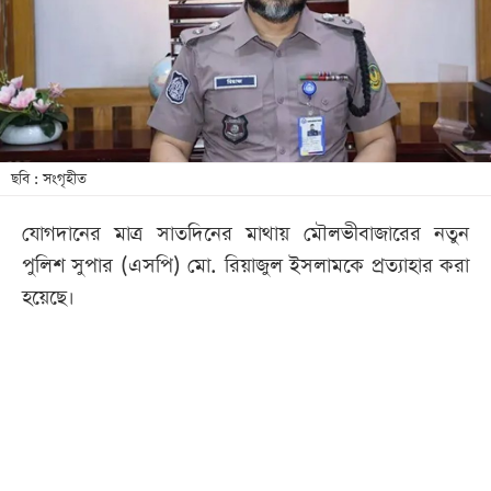
খেলা
বিনোদন
লাইফ
স্টাইল
শিক্ষা
ছবি : সংগৃহীত
তথ্যপ্রযুক্তি
যোগদানের মাত্র সাতদিনের মাথায় মৌলভীবাজারের নতুন
সব
পুলিশ সুপার (এসপি) মো. রিয়াজুল ইসলামকে প্রত্যাহার করা
বিভাগ
হয়েছে।
ছবি
ভিডিও
আর্কাইভ