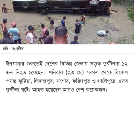
খেলা
বিনোদন
লাইফ
স্টাইল
শিক্ষা
ছবি : সংগৃহীত
তথ্যপ্রযুক্তি
ঈদযাত্রার শুরুতেই দেশের বিভিন্ন জেলায় সড়ক দুর্ঘটনায় ১২
সব
জন নিহত হয়েছেন। শনিবার (২৩ মে) সকাল থেকে বিকেল
বিভাগ
পর্যন্ত কুষ্টিয়া, দিনাজপুর, যশোর, ফরিদপুর ও গাজীপুরে এসব
দুর্ঘটনা ঘটে। আহত হয়েছেন আরও বেশ কয়েকজন।
ছবি
ভিডিও
আর্কাইভ