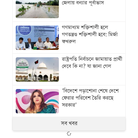
জেলায় বন্যার পূর্বাভাস
গণমাধ্যম শক্তিশালী হলে
গণতন্ত্রও শক্তিশালী হবে: মির্জা
ফখরুল
রাষ্ট্রপতি নির্বাচনে জামায়াত প্রার্থী
দেবে কি না? যা জানা গেল
‘বিদেশে পড়াশোনা শেষে দেশে
ফেরার পরিবেশ তৈরি করছে
সরকার’
সব খবর