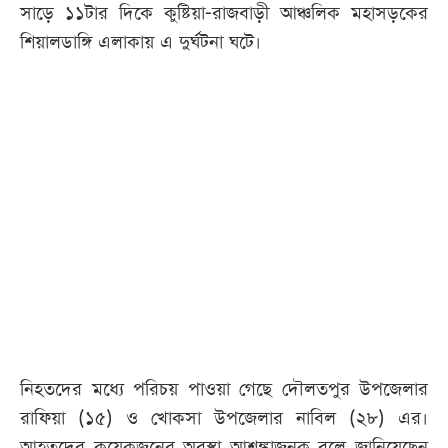
সাড়ে ১১টার দিকে কুষ্টিয়া-রাজবাড়ী আঞ্চলিক মহাসড়কের
শিয়ালডাঙ্গি এলাকায় এ দুর্ঘটনা ঘটে।
নিহতদের মধ্যে পরিচয় পাওয়া গেছে দৌলতপুর উপজেলার
রাফিয়া (১৫) ও খোকসা উপজেলার নাবিল (২৮) এর।
আহতদের কয়েকজনের অবস্থা আশঙ্কাজনক বলে জানিয়েছেন