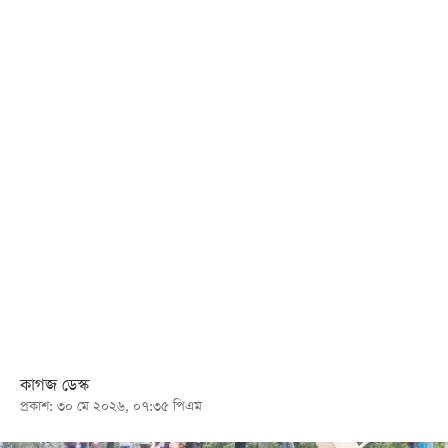
খেলা
বিনোদন
লাইফ
স্টাইল
শিক্ষা
তথ্যপ্রযুক্তি
সব
বিভাগ
ছবি
ভিডিও
কাগজ ডেস্ক
প্রকাশ: ৩০ মে ২০২৬, ০৭:৩৫ পিএম
আর্কাইভ