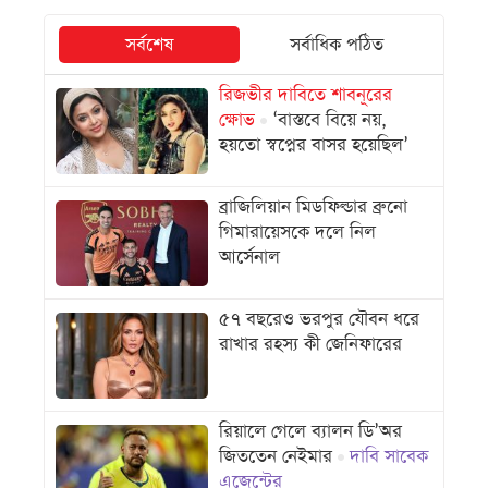
সর্বশেষ
সর্বাধিক পঠিত
রিজভীর দাবিতে শাবনূরের
ক্ষোভ
‘বাস্তবে বিয়ে নয়,
হয়তো স্বপ্নের বাসর হয়েছিল’
ব্রাজিলিয়ান মিডফিল্ডার ব্রুনো
গিমারায়েসকে দলে নিল
আর্সেনাল
৫৭ বছরেও ভরপুর যৌবন ধরে
রাখার রহস্য কী জেনিফারের
রিয়ালে গেলে ব্যালন ডি’অর
জিততেন নেইমার
দাবি সাবেক
এজেন্টের