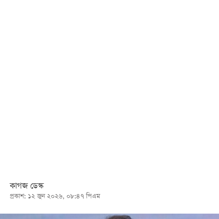
খেলা
বিনোদন
লাইফ
স্টাইল
শিক্ষা
তথ্যপ্রযুক্তি
সব
বিভাগ
ছবি
ভিডিও
কাগজ ডেস্ক
প্রকাশ: ১২ জুন ২০২৬, ০৮:৪৭ পিএম
আর্কাইভ