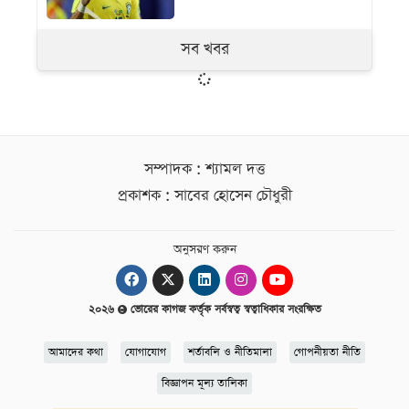
সব খবর
সম্পাদক : শ্যামল দত্ত
প্রকাশক : সাবের হোসেন চৌধুরী
অনুসরণ করুন
২০২৬
ভোরের কাগজ কর্তৃক সর্বস্বত্ব স্বত্বাধিকার সংরক্ষিত
আমাদের কথা
যোগাযোগ
শর্তাবলি ও নীতিমালা
গোপনীয়তা নীতি
বিজ্ঞাপন মূল্য তালিকা