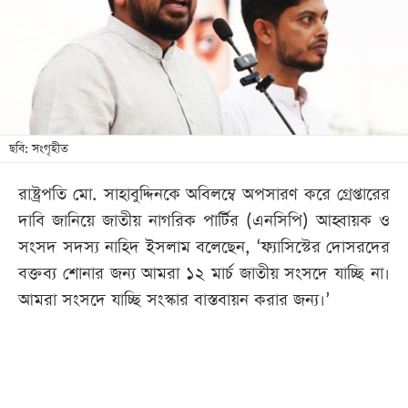
খেলা
বিনোদন
লাইফ
স্টাইল
শিক্ষা
ছবি: সংগৃহীত
তথ্যপ্রযুক্তি
রাষ্ট্রপতি মো. সাহাবুদ্দিনকে অবিলম্বে অপসারণ করে গ্রেপ্তারের
সব
দাবি জানিয়ে জাতীয় নাগরিক পার্টির (এনসিপি) আহ্বায়ক ও
বিভাগ
সংসদ সদস্য নাহিদ ইসলাম বলেছেন, ‘ফ্যাসিস্টের দোসরদের
বক্তব্য শোনার জন্য আমরা ১২ মার্চ জাতীয় সংসদে যাচ্ছি না।
ছবি
আমরা সংসদে যাচ্ছি সংস্কার বাস্তবায়ন করার জন্য।’
ভিডিও
আর্কাইভ