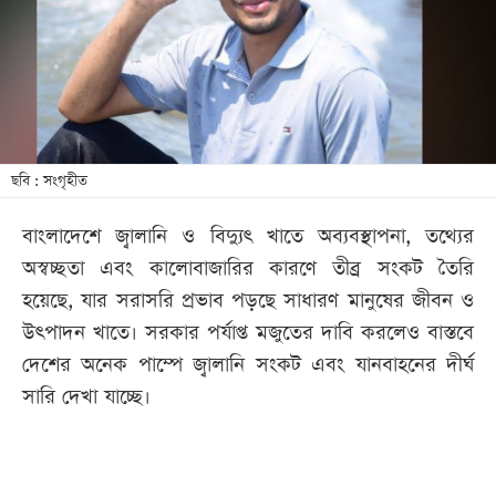
খেলা
বিনোদন
লাইফ
স্টাইল
শিক্ষা
ছবি : সংগৃহীত
তথ্যপ্রযুক্তি
বাংলাদেশে জ্বালানি ও বিদ্যুৎ খাতে অব্যবস্থাপনা, তথ্যের
সব
অস্বচ্ছতা এবং কালোবাজারির কারণে তীব্র সংকট তৈরি
বিভাগ
হয়েছে, যার সরাসরি প্রভাব পড়ছে সাধারণ মানুষের জীবন ও
উৎপাদন খাতে। সরকার পর্যাপ্ত মজুতের দাবি করলেও বাস্তবে
ছবি
দেশের অনেক পাম্পে জ্বালানি সংকট এবং যানবাহনের দীর্ঘ
সারি দেখা যাচ্ছে।
ভিডিও
আর্কাইভ