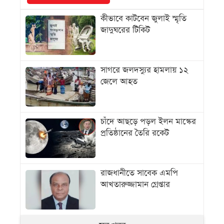
কীভাবে কাটবেন জুলাই স্মৃতি
জাদুঘরের টিকিট
সাগরে জলদস্যুর হামলায় ১২
জেলে আহত
চাঁদে আছড়ে পড়ল ইলন মাস্কের
প্রতিষ্ঠানের তৈরি রকেট
রাজধানীতে সাবেক এমপি
আখতারুজ্জামান গ্রেপ্তার