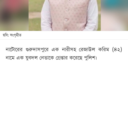
খেলা
বিনোদন
লাইফ
স্টাইল
ছবি: সংগৃহীত
শিক্ষা
নাটোরের গুরুদাসপুরে এক নারীসহ রেজাউল করিম (৪২)
তথ্যপ্রযুক্তি
নামে এক যুবদল নেতাকে গ্রেপ্তার করেছে পুলিশ।
সব
বিভাগ
ছবি
ভিডিও
আর্কাইভ