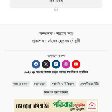
সব খবর
সম্পাদক : শ্যামল দত্ত
প্রকাশক : সাবের হোসেন চৌধুরী
অনুসরণ করুন
২০২৬
ভোরের কাগজ কর্তৃক সর্বস্বত্ব স্বত্বাধিকার সংরক্ষিত
আমাদের কথা
যোগাযোগ
শর্তাবলি ও নীতিমালা
গোপনীয়তা নীতি
বিজ্ঞাপন মূল্য তালিকা