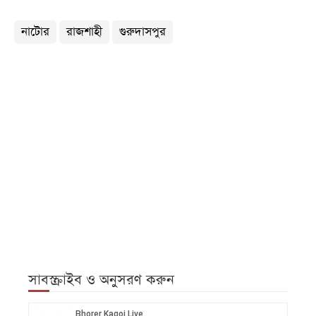
নাটোর
রাজশাহী
গুরুদাসপুর
সাবস্ক্রাইব ও অনুসরণ করুন