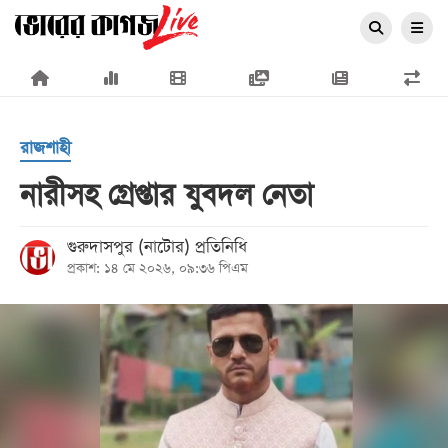
×
রাজশাহী
নারীসহ গ্রেপ্তার যুবদল নেতা
প্রচ্ছদ
গুরুদাসপুর (নাটোর) প্রতিনিধি
প্রকাশ: ১৪ মে ২০২৬, ০৯:৩৬ পিএম
জাতীয়
রাজনীতি
অর্থনীতি
আন্তর্জাতিক
সারাদেশ