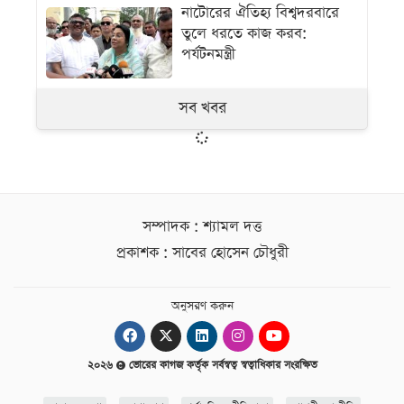
নাটোরের ঐতিহ্য বিশ্বদরবারে
তুলে ধরতে কাজ করব:
পর্যটনমন্ত্রী
সব খবর
সম্পাদক : শ্যামল দত্ত
প্রকাশক : সাবের হোসেন চৌধুরী
অনুসরণ করুন
২০২৬
ভোরের কাগজ কর্তৃক সর্বস্বত্ব স্বত্বাধিকার সংরক্ষিত