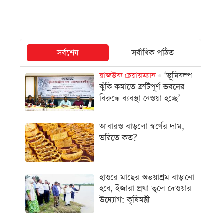
সর্বশেষ
সর্বাধিক পঠিত
রাজউক চেয়ারম্যান
‘ভূমিকম্প
ঝুঁকি কমাতে ত্রুটিপূর্ণ ভবনের
বিরুদ্ধে ব্যবস্থা নেওয়া হচ্ছে’
আবারও বাড়লো স্বর্ণের দাম,
ভরিতে কত?
হাওরে মাছের অভয়াশ্রম বাড়ানো
হবে, ইজারা প্রথা তুলে দেওয়ার
উদ্যোগ: কৃষিমন্ত্রী