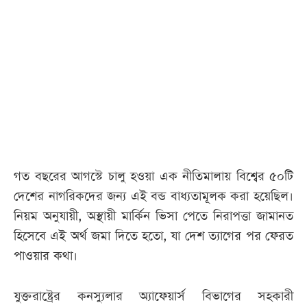
আজকের
পত্রিকা
ই-
পেপার
গত বছরের আগস্টে চালু হওয়া এক নীতিমালায় বিশ্বের ৫০টি
দেশের নাগরিকদের জন্য এই বন্ড বাধ্যতামূলক করা হয়েছিল।
নিয়ম অনুযায়ী, অস্থায়ী মার্কিন ভিসা পেতে নিরাপত্তা জামানত
হিসেবে এই অর্থ জমা দিতে হতো, যা দেশ ত্যাগের পর ফেরত
পাওয়ার কথা।
যুক্তরাষ্ট্রের কনস্যুলার অ্যাফেয়ার্স বিভাগের সহকারী