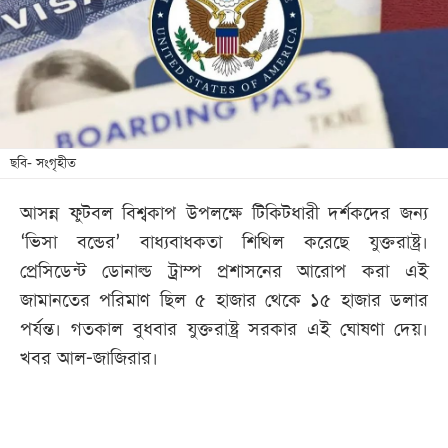
খেলা
বিনোদন
লাইফ
স্টাইল
শিক্ষা
ছবি- সংগৃহীত
তথ্যপ্রযুক্তি
আসন্ন ফুটবল বিশ্বকাপ উপলক্ষে টিকিটধারী দর্শকদের জন্য
সব
‘ভিসা বন্ডের’ বাধ্যবাধকতা শিথিল করেছে যুক্তরাষ্ট্র।
বিভাগ
প্রেসিডেন্ট ডোনাল্ড ট্রাম্প প্রশাসনের আরোপ করা এই
জামানতের পরিমাণ ছিল ৫ হাজার থেকে ১৫ হাজার ডলার
ছবি
পর্যন্ত। গতকাল বুধবার যুক্তরাষ্ট্র সরকার এই ঘোষণা দেয়।
খবর আল-জাজিরার।
ভিডিও
আর্কাইভ