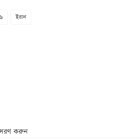
২৬
ইরান
নুসরণ করুন