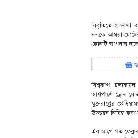
বিবৃতিতে হান্দালা
দলকে আমরা মোটেও 
কোনটি আপনার দলের
গ
বিশ্বকাপ চলাকাল
আশপাশে ড্রোন মো
যুক্তরাষ্ট্রের স্টেড
উড্ডয়ন নিষিদ্ধ করা
এর আগে গত ফেব্রুয়ার