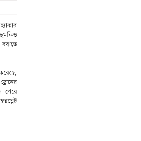
রাষ্ট্রপতি হতে লাগবে
যেসব যোগ্যতা
হ্যাকার
রাষ্ট্রপতি নির্বাচনের
 হুমকিও
ভোটার তালিকা প্রকাশ
র বরাতে
বিটিভির মহাপরিচালক
হলেন কাজী জেসিন
 করেছে,
ড্রোনের
চুরির চেষ্টা ব্যর্থ,
শিকলে বেঁধে রাখা
েস পেয়ে
হলো যুবককে
রপ্লেট
শেরপুর সীমান্ত
বিজিবির অভিযান, ৮১
লাখ টাকার ভারতীয়
ওষুধ জব্দ