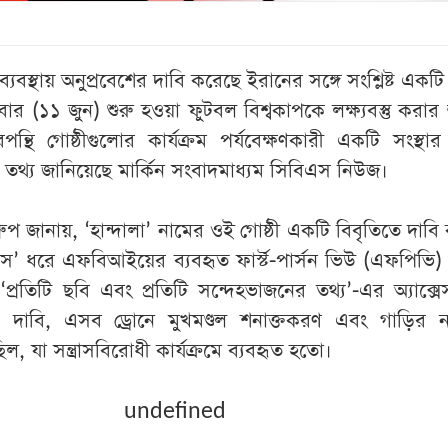
বস্থায় অনুপ্রবেশের দাবি করেছে ইরানের সঙ্গে সংশ্লিষ্ট একটি 
িবার (১১ জুন) শুরু হওয়া ফুটবল বিশ্বকাপকে লক্ষ্যবস্তু করার
পন্থি গোষ্ঠীগুলোর কার্যক্রম পর্যবেক্ষণকারী একটি সংস্থা
এ তথ্য জানিয়েছে মার্কিন সংবাদমাধ্যম সিবিএস নিউজ।
্রুপ জানায়, ‘হান্দালা’ নামের ওই গোষ্ঠী একটি বিবৃতিতে দাবি
স’ ধরে এফবিআইয়ের ব্যবহৃত ফার্স্ট-পার্সন ভিউ (এফপিভি) 
প্রতিটি ছবি এবং প্রতিটি সন্দেহভাজনের তথ্য’-এর অ্যাক্স
 দাবি, এসব ড্রোনে মুখমণ্ডল শনাক্তকরণ এবং গাড়ির নম্ব
ছিল, যা সন্ত্রাসবিরোধী কার্যক্রমে ব্যবহৃত হতো।
undefined