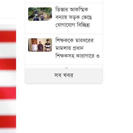
তিস্তার আকস্মিক
বন্যায় সড়ক ভেঙে
যোগাযোগ বিচ্ছিন্ন
শিক্ষককে মারধরের
মামলায় প্রধান
শিক্ষকসহ কারাগারে ৩
সাতক্ষীরায় ৬ কোটি
সব খবর
টাকার ‘কুশ’ মাদক
জব্দ, আটক ১
জুলাই গণঅভ্যুত্থানের
তথ্যচিত্রে ত্রুটি,
মুক্তিযুদ্ধ মন্ত্রণালয়ের
দুঃখ প্রকাশ