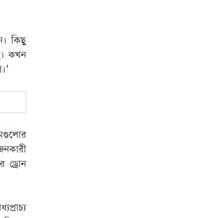
ন। কিছু
ে। কখন
া।’
মগুলোর
জনকারী
পর ড্রোন
প্রাচ্য