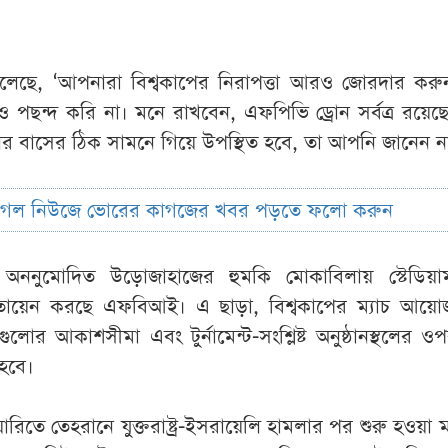
 বলেছে, ‘আপনারা বিশ্বকাপের নিরাপত্তা আরও জোরদার করু
পছন্দ করি না। মনে রাখবেন, এফপিভি ড্রোন সর্বত্র রয়েছ
 বাসের ঠিক সামনে গিয়ে উপস্থিত হবে, তা আপনি জানেন ন
ুগল নিউজে ভোরের কাগজের খবর পড়তে ফলো করুন
ে অননুমোদিত উড়োজাহাজের হুমকি মোকাবিলায় স্টেডিয়া
তায়েন করছে এফবিআই। এ ছাড়া, বিশ্বকাপের ম্যাচ আয়ো
িয়ামগুলোর আকাশসীমা এবং টুর্নামেন্ট-সংশ্লিষ্ট অনুষ্ঠানস্থলের ও
 হবে।
িতে তেহরানে যুক্তরাষ্ট্র-ইসরায়েলি হামলার পর শুরু হওয়া মধ্য