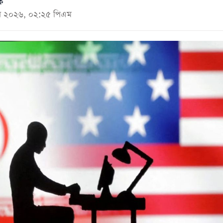
ক
জুন ২০২৬, ০২:২৫ পিএম