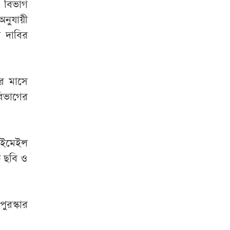
ার বিভাগ
অনুযায়ী
ই দাবির
র মাসে
বিভাগের
।
 ইমেইল
ত ছবি ও
ুরস্কার