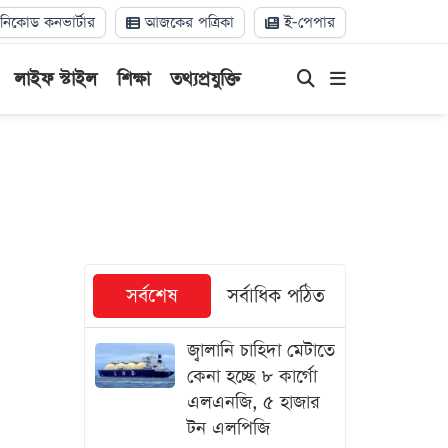
িকোড কনভার্টার
আজকের পত্রিকা
ই-পেপার
লাইফ স্টাইল
শিক্ষা
তথ্যপ্রযুক্তি
সর্বশেষ
সর্বাধিক পঠিত
জ্বালানি চাহিদা মেটাতে
কেনা হচ্ছে ৮ কার্গো
এলএনজি, ৫ হাজার
টন এলপিজি