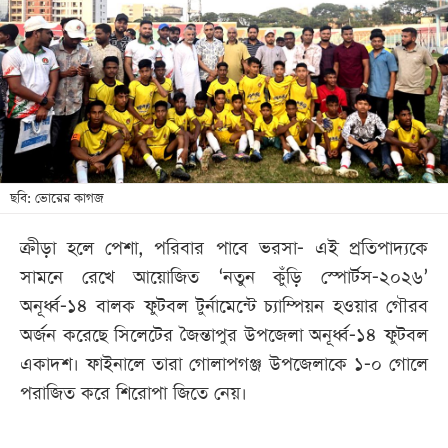
খেলা
বিনোদন
লাইফ
স্টাইল
শিক্ষা
তথ্যপ্রযুক্তি
ছবি: ভোরের কাগজ
সব
ক্রীড়া হলে পেশা, পরিবার পাবে ভরসা- এই প্রতিপাদ্যকে
বিভাগ
সামনে রেখে আয়োজিত ‘নতুন কুঁড়ি স্পোর্টস-২০২৬’
অনূর্ধ্ব-১৪ বালক ফুটবল টুর্নামেন্টে চ্যাম্পিয়ন হওয়ার গৌরব
ছবি
অর্জন করেছে সিলেটের জৈন্তাপুর উপজেলা অনূর্ধ্ব-১৪ ফুটবল
একাদশ। ফাইনালে তারা গোলাপগঞ্জ উপজেলাকে ১-০ গোলে
ভিডিও
পরাজিত করে শিরোপা জিতে নেয়।
আর্কাইভ