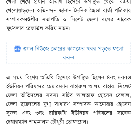
খেলা শেষে প্রধান অতিথি হিসেবে উপস্থিত থেকে বিজয়ী
খেলোয়াড়দের অভিনন্দন জানান দৈনিক জৈন্তা বার্তা পত্রিকার
সম্পাদকমণ্ডলীর সভাপতি ও সিলেট জেলা দলের সাবেক
ফুটবলার রেজাউল করিম নাচন।
গুগল নিউজে ভোরের কাগজের খবর পড়তে ফলো
করুন
এ সময় বিশেষ অতিথি হিসেবে উপস্থিত ছিলেন ৪নং দরবস্ত
ইউনিয়ন পরিষদের চেয়ারম্যান বাহারুল আলম বাহার, সিলেট
জেলা তাঁতিদলের সদস্য সচিব আলতাফ হোসেন বেলাল,
জেলা ছাত্রদলের যুগ্ম সাধারণ সম্পাদক আনোয়ার হোসেন
সুজন এবং ৩নং চারিকাটা ইউনিয়ন পরিষদের সাবেক
চেয়ারম্যান শাহআলম চৌধুরী তোফায়েল।