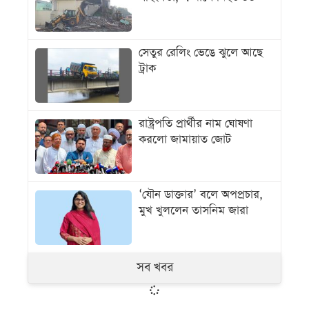
সেতুর রেলিং ভেঙে ঝুলে আছে
ট্রাক
রাষ্ট্রপতি প্রার্থীর নাম ঘোষণা
করলো জামায়াত জোট
‘যৌন ডাক্তার’ বলে অপপ্রচার,
মুখ খুললেন তাসনিম জারা
সব খবর