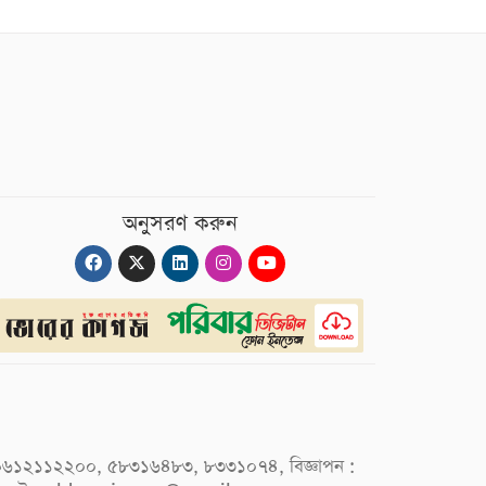
অনুসরণ করুন
 : ০৯৬১২১১২২০০, ৫৮৩১৬৪৮৩, ৮৩৩১০৭৪, বিজ্ঞাপন :