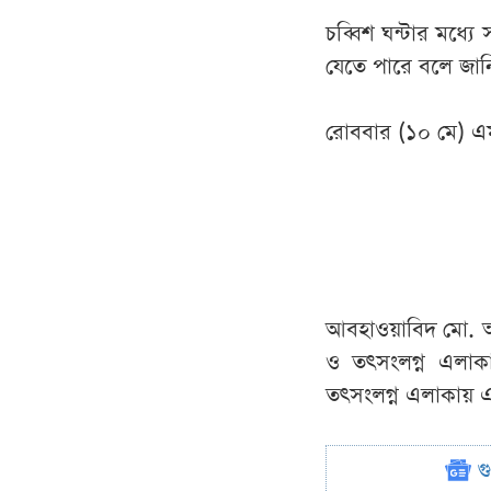
চব্বিশ ঘন্টার মধ্য
যেতে পারে বলে জা
রোববার (১০ মে) এম
আবহাওয়াবিদ মো. আব্
ও তৎসংলগ্ন এলাকা
তৎসংলগ্ন এলাকায় এক
গ