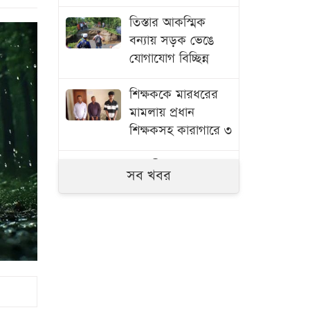
তিস্তার আকস্মিক
বন্যায় সড়ক ভেঙে
যোগাযোগ বিচ্ছিন্ন
শিক্ষককে মারধরের
মামলায় প্রধান
শিক্ষকসহ কারাগারে ৩
সাতক্ষীরায় ৬ কোটি
সব খবর
টাকার ‘কুশ’ মাদক
জব্দ, আটক ১
জুলাই গণঅভ্যুত্থানের
তথ্যচিত্রে ত্রুটি,
মুক্তিযুদ্ধ মন্ত্রণালয়ের
দুঃখ প্রকাশ