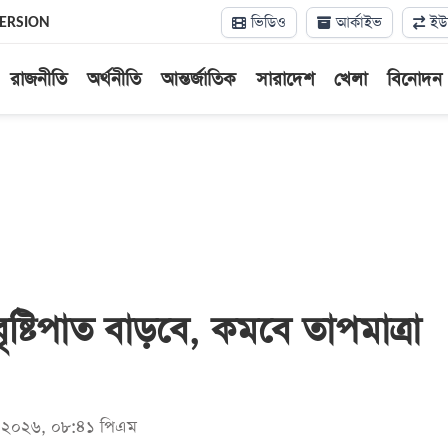
ভিডিও
আর্কাইভ
ইউন
VERSION
রাজনীতি
অর্থনীতি
আন্তর্জাতিক
সারাদেশ
খেলা
বিনোদন
ৃষ্টিপাত বাড়বে, কমবে তাপমাত্রা
মে ২০২৬, ০৮:৪১ পিএম