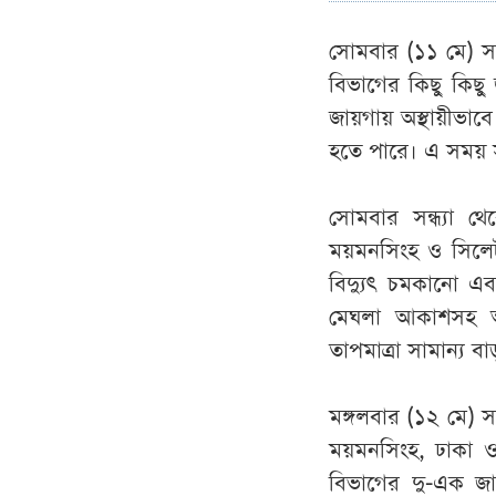
সোমবার (১১ মে) সন্
বিভাগের কিছু কিছু
জায়গায় অস্থায়ীভাবে
হতে পারে। এ সময় স
সোমবার সন্ধ্যা থে
ময়মনসিংহ ও সিলেট
বিদ্যুৎ চমকানো এবং
মেঘলা আকাশসহ আব
তাপমাত্রা সামান্য ব
মঙ্গলবার (১২ মে) সন
ময়মনসিংহ, ঢাকা ও
বিভাগের দু-এক জা