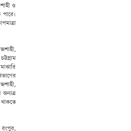
জশাহী ও
 পারে।
পমাত্রা
াজশাহী,
টগ্রাম
মাঝারি
বিভাগের
াজশাহী,
অন্যত্র
ত থাকতে
 রংপুর,