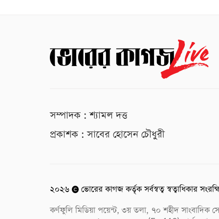
সম্পাদক : শ্যামল দত্ত
প্রকাশক : সাবের হোসেন চৌধুরী
২০২৬
ভোরের কাগজ কর্তৃক সর্বস্বত্ব স্বত্বাধিকার সংরক্
কর্ণফুলি মিডিয়া পয়েন্ট, ৩য় তলা, ৭০ শহীদ সাংবাদি