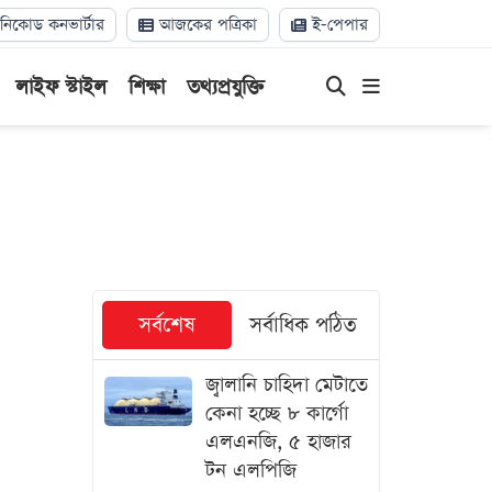
িকোড কনভার্টার
আজকের পত্রিকা
ই-পেপার
লাইফ স্টাইল
শিক্ষা
তথ্যপ্রযুক্তি
সর্বশেষ
সর্বাধিক পঠিত
জ্বালানি চাহিদা মেটাতে
কেনা হচ্ছে ৮ কার্গো
এলএনজি, ৫ হাজার
টন এলপিজি