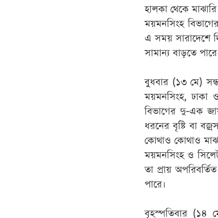
হালকা থেকে মাঝারি ধ
ময়মনসিংহ বিভাগের
এ সময় সারাদেশে দিন
সামান্য বাড়তে পারে
বুধবার (১৩ মে) সন্ধ
ময়মনসিংহ, ঢাকা ও
বিভাগের দু-এক জা
ধরনের বৃষ্টি বা বজ
কোথাও কোথাও মাঝার
ময়মনসিংহ ও সিলেট 
তা প্রায় অপরিবর্তি
পারে।
বৃহস্পতিবার (১৪ মে