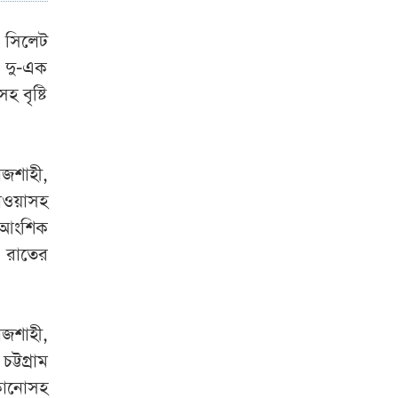
ও সিলেট
র দু-এক
 বৃষ্টি
াজশাহী,
াওয়াসহ
র আংশিক
 রাতের
াজশাহী,
টগ্রাম
কানোসহ