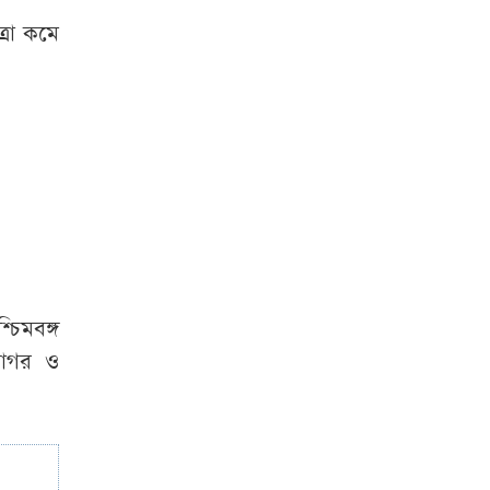
রাষ্ট্রপতি হতে লাগবে
্রা কমে
যেসব যোগ্যতা
রাষ্ট্রপতি নির্বাচনের
ভোটার তালিকা প্রকাশ
বিটিভির মহাপরিচালক
হলেন কাজী জেসিন
চুরির চেষ্টা ব্যর্থ,
শিকলে বেঁধে রাখা
চিমবঙ্গ
হলো যুবককে
সাগর ও
শেরপুর সীমান্ত
বিজিবির অভিযান, ৮১
লাখ টাকার ভারতীয়
ওষুধ জব্দ