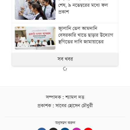
শেষ, ৯ নভেম্বরের মধ্যে ফল
প্রকাশ
জ্বালানি তেল আমদানি
বেসরকারি খাতে ছাড়ার উদ্যোগ
স্থগিতের দাবি জামায়াতের
সব খবর
সম্পাদক : শ্যামল দত্ত
প্রকাশক : সাবের হোসেন চৌধুরী
অনুসরণ করুন