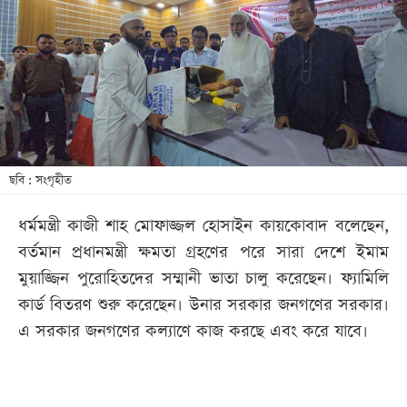
খেলা
বিনোদন
লাইফ
স্টাইল
শিক্ষা
তথ্যপ্রযুক্তি
ছবি : সংগৃহীত
সব
ধর্মমন্ত্রী কাজী শাহ মোফাজ্জল হোসাইন কায়কোবাদ বলেছেন,
বিভাগ
বর্তমান প্রধানমন্ত্রী ক্ষমতা গ্রহণের পরে সারা দেশে ইমাম
মুয়াজ্জিন পুরোহিতদের সম্মানী ভাতা চালু করেছেন। ফ্যামিলি
ছবি
কার্ড বিতরণ শুরু করেছেন। উনার সরকার জনগণের সরকার।
এ সরকার জনগণের কল্যাণে কাজ করছে এবং করে যাবে।
ভিডিও
আর্কাইভ