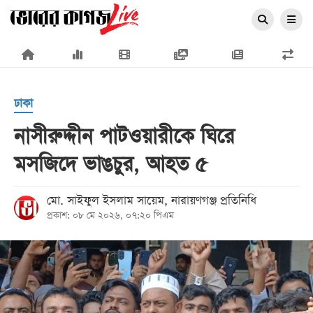
×
ঢাকা
নাসীরুদ্দীন পাটওয়ারীকে ঘিরে
মসজিদে ভাঙচুর, আহত ৫
প্রচ্ছদ
জাতীয়
মো. সাইফুল ইসলাম সায়েম, নারায়ণগঞ্জ প্রতিনিধি
প্রকাশ: ০৮ মে ২০২৬, ০৭:২০ পিএম
রাজনীতি
অর্থনীতি
আন্তর্জাতিক
সারাদেশ