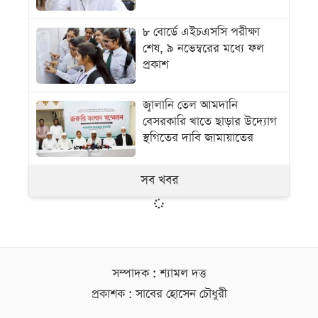
৮ বোর্ডে এইচএসসি পরীক্ষা
শেষ, ৯ নভেম্বরের মধ্যে ফল
প্রকাশ
জ্বালানি তেল আমদানি
বেসরকারি খাতে ছাড়ার উদ্যোগ
স্থগিতের দাবি জামায়াতের
সব খবর
সম্পাদক : শ্যামল দত্ত
প্রকাশক : সাবের হোসেন চৌধুরী