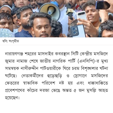
খেলা
বিনোদন
লাইফ
স্টাইল
শিক্ষা
ছবি: সংগৃহীত
তথ্যপ্রযুক্তি
নারায়ণগঞ্জ শহরের মাসদাইর কবরস্থান সিটি কেন্দ্রীয় মসজিদে
সব
জুমার নামাজ শেষে জাতীয় নাগরিক পার্টি (এনসিপি)-র মুখ্য
বিভাগ
সমন্বয়ক নাসীরুদ্দীন পাটওয়ারীকে ঘিরে চরম বিশৃঙ্খলার ঘটনা
ঘটেছে। নেতাকর্মীদের হুড়োহুড়ি ও স্লোগানে মসজিদের
ছবি
ভেতরের স্বাভাবিক পরিবেশ নষ্ট হয় এবং ধাক্কাধাক্কিতে
প্রবেশপথের কাঁচের দরজা ভেঙে অন্তত ৫ জন মুসল্লি আহত
ভিডিও
হয়েছেন।
আর্কাইভ