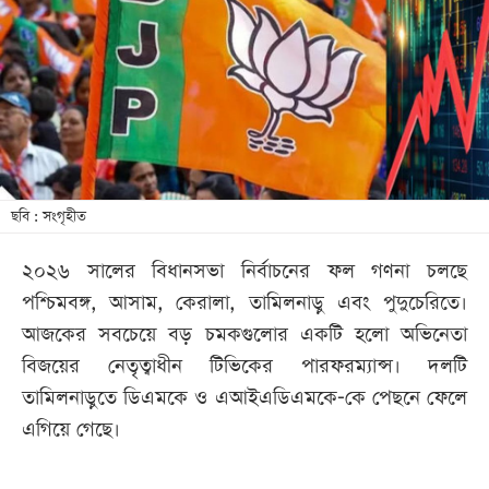
খেলা
বিনোদন
লাইফ
স্টাইল
শিক্ষা
তথ্যপ্রযুক্তি
ছবি : সংগৃহীত
সব
২০২৬ সালের বিধানসভা নির্বাচনের ফল গণনা চলছে
বিভাগ
পশ্চিমবঙ্গ, আসাম, কেরালা, তামিলনাড়ু এবং পুদুচেরিতে।
আজকের সবচেয়ে বড় চমকগুলোর একটি হলো অভিনেতা
ছবি
বিজয়ের নেতৃত্বাধীন টিভিকের পারফরম্যান্স। দলটি
তামিলনাড়ুতে ডিএমকে ও এআইএডিএমকে-কে পেছনে ফেলে
ভিডিও
এগিয়ে গেছে।
আর্কাইভ