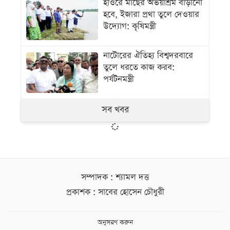
হাওরে মাছের অভয়াশ্রম বাড়ানো
হবে, ইজারা প্রথা তুলে দেওয়ার
উদ্যোগ: কৃষিমন্ত্রী
নাটোরের ঐতিহ্য বিশ্বদরবারে
তুলে ধরতে কাজ করব:
পর্যটনমন্ত্রী
সব খবর
সম্পাদক : শ্যামল দত্ত
প্রকাশক : সাবের হোসেন চৌধুরী
অনুসরণ করুন