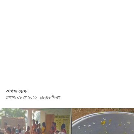
খেলা
বিনোদন
লাইফ
স্টাইল
শিক্ষা
তথ্যপ্রযুক্তি
সব
বিভাগ
কাগজ ডেস্ক
ছবি
প্রকাশ: ০৮ মে ২০২৬, ০৮:৪৩ পিএম
ভিডিও
আর্কাইভ