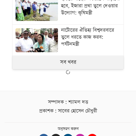
হবে, ইজারা প্রথা তুলে দেওয়ার
উদ্যোগ: কৃষিমন্ত্রী
নাটোরের ঐতিহ্য বিশ্বদরবারে
তুলে ধরতে কাজ করব:
পর্যটনমন্ত্রী
সব খবর
সম্পাদক : শ্যামল দত্ত
প্রকাশক : সাবের হোসেন চৌধুরী
অনুসরণ করুন