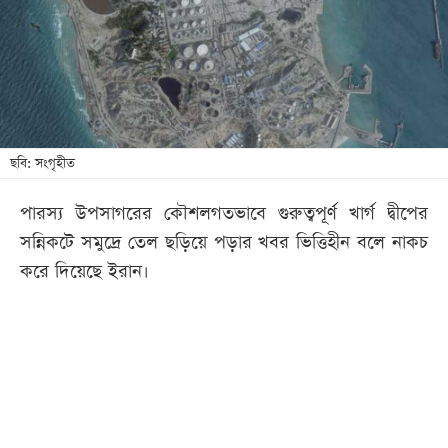
খেলা
বিনোদন
লাইফ
স্টাইল
শিক্ষা
ছবি: সংগৃহীত
তথ্যপ্রযুক্তি
পারস্য উপসাগরের কৌশলগতভাবে গুরুত্বপূর্ণ খার্গ দ্বীপের
সব
সন্নিকটে সমুদ্রে তেল ছড়িয়ে পড়ার খবর ভিত্তিহীন বলে নাকচ
বিভাগ
করে দিয়েছে ইরান।
ছবি
ভিডিও
আর্কাইভ