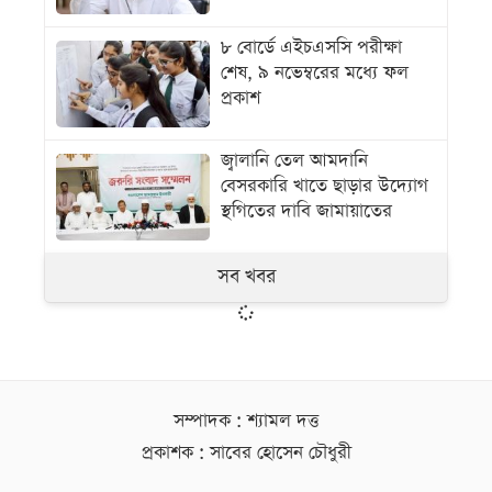
৮ বোর্ডে এইচএসসি পরীক্ষা
শেষ, ৯ নভেম্বরের মধ্যে ফল
প্রকাশ
জ্বালানি তেল আমদানি
বেসরকারি খাতে ছাড়ার উদ্যোগ
স্থগিতের দাবি জামায়াতের
সব খবর
সম্পাদক : শ্যামল দত্ত
প্রকাশক : সাবের হোসেন চৌধুরী