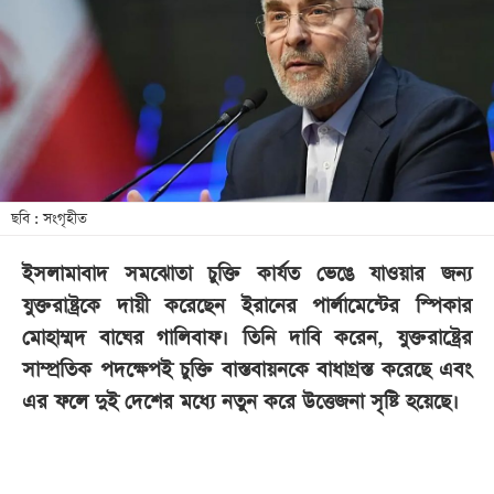
খেলা
বিনোদন
লাইফ
স্টাইল
শিক্ষা
তথ্যপ্রযুক্তি
ছবি : সংগৃহীত
সব
ইসলামাবাদ সমঝোতা চুক্তি কার্যত ভেঙে যাওয়ার জন্য
বিভাগ
যুক্তরাষ্ট্রকে দায়ী করেছেন ইরানের পার্লামেন্টের স্পিকার
মোহাম্মদ বাঘের গালিবাফ। তিনি দাবি করেন, যুক্তরাষ্ট্রের
ছবি
সাম্প্রতিক পদক্ষেপই চুক্তি বাস্তবায়নকে বাধাগ্রস্ত করেছে এবং
এর ফলে দুই দেশের মধ্যে নতুন করে উত্তেজনা সৃষ্টি হয়েছে।
ভিডিও
আর্কাইভ