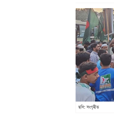
ছবি: সংগৃহীত