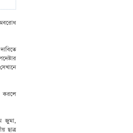
‘গুপ্ত আওয়ামী লীগ’
প্রশ্নে যা বললেন
রুমিন ফারহানা
 অবরোধ
 দাবিতে
দেষ্টার
 সেখানে
টা করলে
ম জুমা,
য় ছাত্র