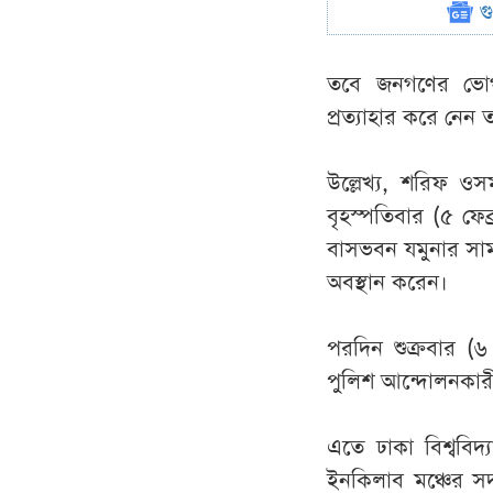
গ
তবে জনগণের ভোগা
প্রত্যাহার করে নেন 
উল্লেখ্য, শরিফ ওসম
বৃহস্পতিবার (৫ ফেব
বাসভবন যমুনার সামন
অবস্থান করেন।
পরদিন শুক্রবার (৬
পুলিশ আন্দোলনকারী
এতে ঢাকা বিশ্ববিদ্
ইনকিলাব মঞ্চের সদস্