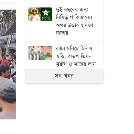
দুই বছরের জন্য
নিষিদ্ধ পাকিস্তানের
অলরাউন্ডার হামজা
নাজার
কাঁচা মরিচে মিলল
স্বস্তি, বাড়ল ডিম-
মুরগি ও মাছের দাম
সব খবর
বাংলাদেশ থেকে
আনারস নেওয়ার
অনুমতি দিয়েছে
পাকিস্তান
স্বামী হত্যার বিচার ও
একটি চাকরি চান