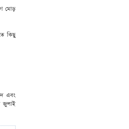
জুলাই শহীদের স্ত্রী
বাগ মোড়
মনোহরদীতে পানিতে
ডুবে দুই ভাইয়ের মৃত্যু
ে কিছু
সৌদি আরব,
পাকিস্তান ও তুরস্কের
যৌথ প্রতিরক্ষা চুক্তি
স্বাক্ষর
লিবিয়া থেকে দেশে
ফিরলেন আরও ৩৪০
বাংলাদেশি
াদ এবং
ন জুলাই
‘মিষ্টি ভাবমূর্তি
নায়িকার, কিন্তু অর্থের
বিনিময়ে ঘনিষ্ঠ হন’