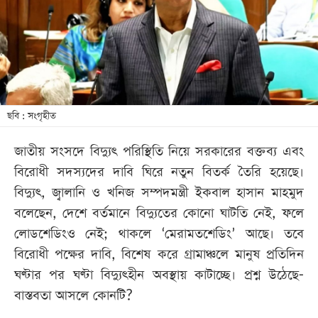
খেলা
বিনোদন
লাইফ
স্টাইল
শিক্ষা
ছবি : সংগৃহীত
তথ্যপ্রযুক্তি
জাতীয় সংসদে বিদ্যুৎ পরিস্থিতি নিয়ে সরকারের বক্তব্য এবং
সব
বিরোধী সদস্যদের দাবি ঘিরে নতুন বিতর্ক তৈরি হয়েছে।
বিভাগ
বিদ্যুৎ, জ্বালানি ও খনিজ সম্পদমন্ত্রী ইকবাল হাসান মাহমুদ
বলেছেন, দেশে বর্তমানে বিদ্যুতের কোনো ঘাটতি নেই, ফলে
ছবি
লোডশেডিংও নেই; থাকলে ‘মেরামতশেডিং’ আছে। তবে
বিরোধী পক্ষের দাবি, বিশেষ করে গ্রামাঞ্চলে মানুষ প্রতিদিন
ভিডিও
ঘণ্টার পর ঘণ্টা বিদ্যুৎহীন অবস্থায় কাটাচ্ছে। প্রশ্ন উঠেছে-
বাস্তবতা আসলে কোনটি?
আর্কাইভ