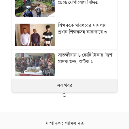
ভেঙে যোগাযোগ বিচ্ছিন্ন
শিক্ষককে মারধরের মামলায়
প্রধান শিক্ষকসহ কারাগারে ৩
সাতক্ষীরায় ৬ কোটি টাকার ‘কুশ’
মাদক জব্দ, আটক ১
সব খবর
সম্পাদক : শ্যামল দত্ত