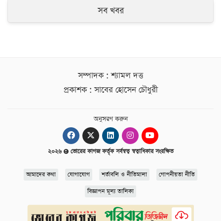
সব খবর
সম্পাদক : শ্যামল দত্ত
প্রকাশক : সাবের হোসেন চৌধুরী
অনুসরণ করুন
২০২৬
ভোরের কাগজ কর্তৃক সর্বস্বত্ব স্বত্বাধিকার সংরক্ষিত
আমাদের কথা
যোগাযোগ
শর্তাবলি ও নীতিমালা
গোপনীয়তা নীতি
বিজ্ঞাপন মূল্য তালিকা