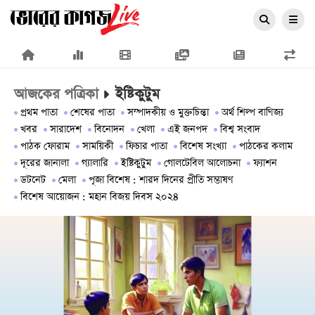
×
আজকের পত্রিকা
ইষ্টিকুটুম
প্রথম পাতা
শেষের পাতা
সম্পাদকীয় ও মুক্তচিন্তা
অর্থ শিল্প বাণিজ্য
খবর
সারাদেশ
বিনোদন
খেলা
এই জনপদ
বিশ্ব সংবাদ
পাঠক ফোরাম
সাময়িকী
ফিচার পাতা
বিশেষ সংখ্যা
পাঠকের কলাম
দূরের জানালা
গ্যালারি
ইষ্টিকুটুম
গোলটেবিল আলোচনা
ফ্যাশন
প্রচ্ছদ
ডটনেট
মেলা
পূজা বিশেষ : শারদ দিনের প্রীতি সম্ভাষণ
বিশেষ আয়োজন : মহান বিজয় দিবস ২০২৪
জাতীয়
রাজনীতি
অর্থনীতি
আন্তর্জাতিক
সারাদেশ