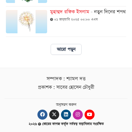
মুহাম্মদ রফিক ইসলাম
নতুন দিনের শপথ
০১ জানুয়ারি ২০২৫ ০০:০০ এএম
আরো পড়ুন
সম্পাদক : শ্যামল দত্ত
প্রকাশক : সাবের হোসেন চৌধুরী
অনুসরণ করুন
২০২৬
ভোরের কাগজ কর্তৃক সর্বস্বত্ব স্বত্বাধিকার সংরক্ষিত