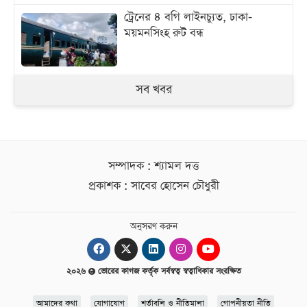
ট্রেনের ৪ বগি লাইনচ্যুত, ঢাকা-
ময়মনসিংহ রুট বন্ধ
সব খবর
সম্পাদক : শ্যামল দত্ত
প্রকাশক : সাবের হোসেন চৌধুরী
অনুসরণ করুন
২০২৬
ভোরের কাগজ কর্তৃক সর্বস্বত্ব স্বত্বাধিকার সংরক্ষিত
আমাদের কথা
যোগাযোগ
শর্তাবলি ও নীতিমালা
গোপনীয়তা নীতি