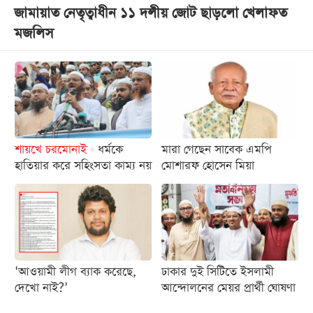
জামায়াত নেতৃত্বাধীন ১১ দলীয় জোট ছাড়লো খেলাফত
খেলা
মজলিস
বিনোদন
লাইফ
স্টাইল
শিক্ষা
তথ্যপ্রযুক্তি
শায়খে চরমোনাই
ধর্মকে
মারা গেছেন সাবেক এমপি
সব
হাতিয়ার করে সহিংসতা কাম্য নয়
মোশারফ হোসেন মিয়া
বিভাগ
ছবি
ভিডিও
‘আওয়ামী লীগ ব্যাক করেছে,
ঢাকার দুই সিটিতে ইসলামী
দেখো নাই?’
আন্দোলনের মেয়র প্রার্থী ঘোষণা
আর্কাইভ