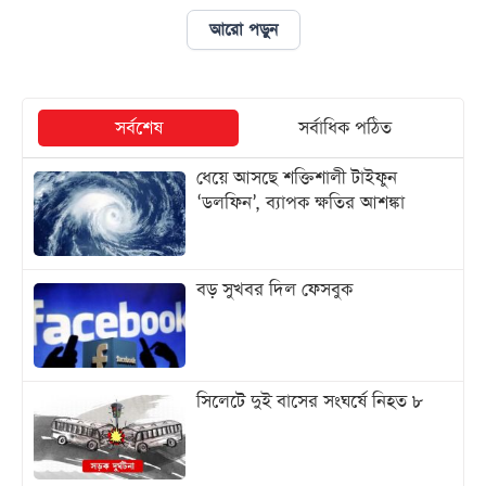
আরো পড়ুন
আজকের
পত্রিকা
সর্বশেষ
সর্বাধিক পঠিত
ই-
পেপার
ধেয়ে আসছে শক্তিশালী টাইফুন
‘ডলফিন’, ব্যাপক ক্ষতির আশঙ্কা
বড় সুখবর দিল ফেসবুক
সিলেটে দুই বাসের সংঘর্ষে নিহত ৮